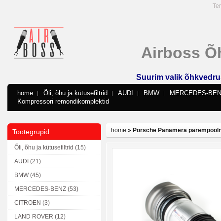
Ter
Airboss Õ
Suurim valik õhkvedru
home
Õli, õhu ja kütusefiltrid
AUDI
BMW
MERCEDES-BE
Kompressori remondikomplektid
home
»
Porsche Panamera parempoolne
Tootegrupid
Õli, õhu ja kütusefiltrid (15)
AUDI (21)
BMW (45)
MERCEDES-BENZ (53)
CITROEN (3)
LAND ROVER (12)