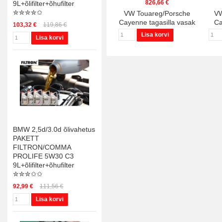
826,66 €
9L+õlifilter+õhufilter
✮✮✮✮✩
VW Touareg/Porsche
VW
Cayenne tagasilla vasak
Ca
103,32 €
119,86 €
õhkamort
Lisa korvi
Lisa korvi
BMW 2,5d/3.0d õlivahetus
PAKETT
FILTRON/COMMA
PROLIFE 5W30 C3
9L+õlifilter+õhufilter
✮✮✮✩✩
92,99 €
111,56 €
Lisa korvi