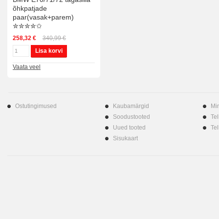
õhkpatjade
paar(vasak+parem)
✮✮✮✮✩
258,32 €
340,99 €
Lisa korvi
Vaata veel
Ostutingimused
Kaubamärgid
Mi
Soodustooted
Tel
Uued tooted
Tel
Sisukaart
Shoprolle