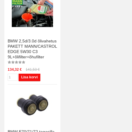
BMW 2,5d/3.0d õlivahetus
PAKETT MANN/CASTROL
EDGE 5W30 C3
9L+õlifilter+õhufilter
✮✮✮✮✮
134,32 €
141,53 €
Lisa korvi
BMW E70/71/72 tagasilla