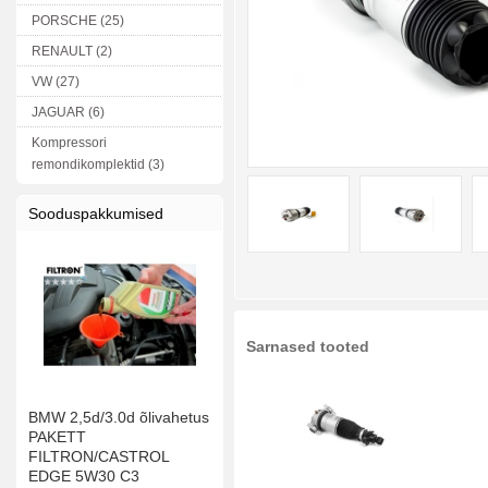
PORSCHE (25)
RENAULT (2)
VW (27)
JAGUAR (6)
Kompressori
remondikomplektid (3)
Sooduspakkumised
Sarnased tooted
BMW 2,5d/3.0d õlivahetus
PAKETT
FILTRON/CASTROL
EDGE 5W30 C3