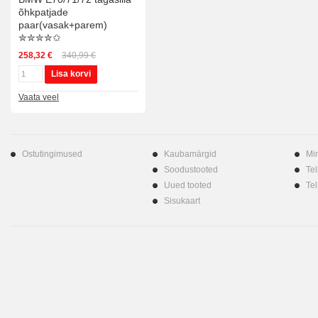
õhkpatjade
paar(vasak+parem)
✮✮✮✮✩
258,32 €
340,99 €
Lisa korvi
Vaata veel
Ostutingimused
Kaubamärgid
Mi
Soodustooted
Tel
Uued tooted
Tel
Sisukaart
Shoprolle