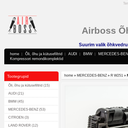
Ter
Airboss Õ
Suurim valik õhkvedru
home
Õli, õhu ja kütusefiltrid
AUDI
BMW
MERCEDES-BE
Kompressori remondikomplektid
home
»
MERCEDES-BENZ
»
R W251
»
Tootegrupid
Õli, õhu ja kütusefiltrid (15)
AUDI (21)
BMW (45)
MERCEDES-BENZ (53)
CITROEN (3)
LAND ROVER (12)