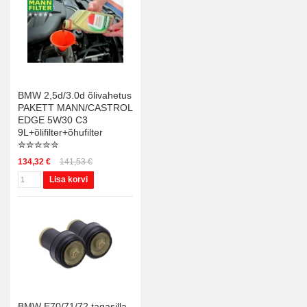
BMW 2,5d/3.0d õlivahetus
PAKETT MANN/CASTROL
EDGE 5W30 C3
9L+õlifilter+õhufilter
✮✮✮✮✮
134,32 €
141,53 €
Lisa korvi
BMW E70/71/72 tagasilla