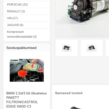
PORSCHE (25)
RENAULT (2)
VW (27)
JAGUAR (6)
Kompressori
remondikomplektid (3)
Sooduspakkumised
Sarnased tooted
BMW 2,5d/3.0d õlivahetus
PAKETT
FILTRON/CASTROL
EDGE 5W30 C3