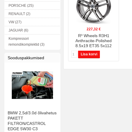
PORSCHE (25)
RENAULT (2)
VW (27)
227,32 €
JAGUAR (6)
R³ Wheels R3H1
Kompressori
Anthracite-Polished
remondikomplektid (3)
8.5x19 ET35 5x112
Lisa korvi
Sooduspakkumised
BMW 2,5d/3.0d õlivahetus
PAKETT
FILTRON/CASTROL
EDGE 5W30 C3