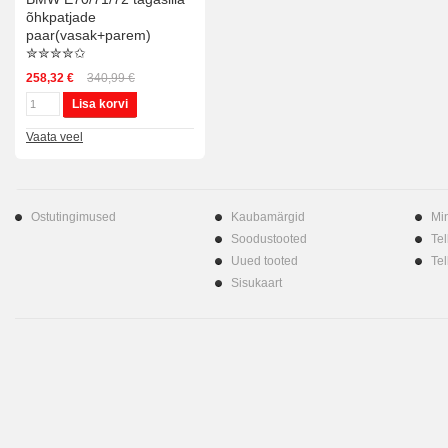
õhkpatjade
paar(vasak+parem)
✮✮✮✮✩
258,32 €
340,99 €
Lisa korvi
Vaata veel
Ostutingimused
Kaubamärgid
Mi
Soodustooted
Tel
Uued tooted
Tel
Sisukaart
Shoprolle