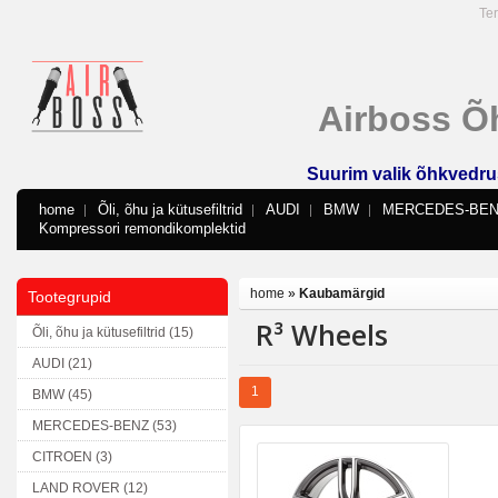
Ter
Airboss Õ
Suurim valik õhkvedru
home
Õli, õhu ja kütusefiltrid
AUDI
BMW
MERCEDES-BE
Kompressori remondikomplektid
home
»
Kaubamärgid
Tootegrupid
R³ Wheels
Õli, õhu ja kütusefiltrid (15)
AUDI (21)
1
BMW (45)
MERCEDES-BENZ (53)
CITROEN (3)
LAND ROVER (12)