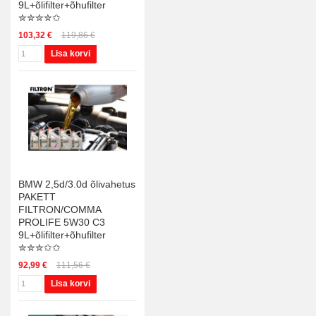
9L+õlifilter+õhufilter
✮✮✮✮✩
103,32 €
119,86 €
Lisa korvi
BMW 2,5d/3.0d õlivahetus
PAKETT
FILTRON/COMMA
PROLIFE 5W30 C3
9L+õlifilter+õhufilter
✮✮✮✩✩
92,99 €
111,56 €
Lisa korvi