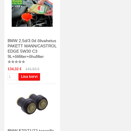
BMW 2,5d/3.0d õlivahetus
PAKETT MANN/CASTROL
EDGE 5W30 C3
9L+õlifilter+õhufilter
✮✮✮✮✮
134,32 €
141,53 €
Lisa korvi
BMW E70/71/72 tagasilla